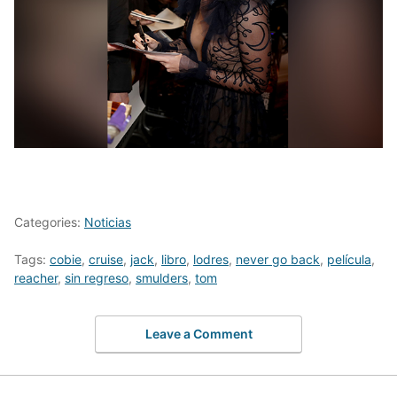
Categories:
Noticias
Tags:
cobie
,
cruise
,
jack
,
libro
,
lodres
,
never go back
,
película
,
reacher
,
sin regreso
,
smulders
,
tom
Leave a Comment