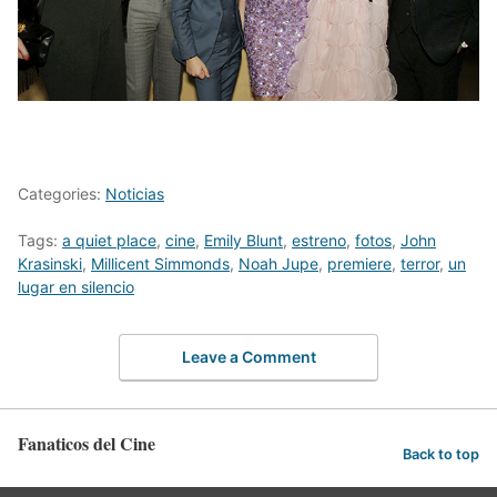
Categories:
Noticias
Tags:
a quiet place
,
cine
,
Emily Blunt
,
estreno
,
fotos
,
John
Krasinski
,
Millicent Simmonds
,
Noah Jupe
,
premiere
,
terror
,
un
lugar en silencio
Leave a Comment
Fanaticos del Cine
Back to top