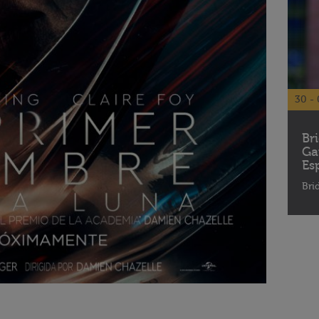
30 - 
Br
Ga
Es
Bri