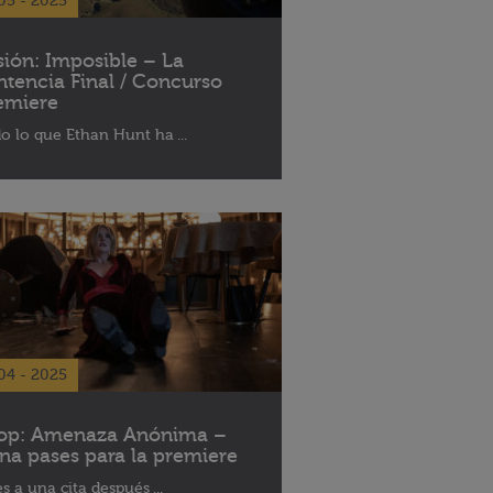
05 - 2025
sión: Imposible – La
ntencia Final / Concurso
emiere
o lo que Ethan Hunt ha ...
04 - 2025
op: Amenaza Anónima –
na pases para la premiere
es a una cita después ...