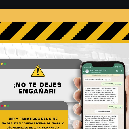
s
Películas
Noticias
Entrevistas
Contacto
s El Primer hombre en la 
No