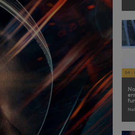
04 - 
No
en
fu
Nat