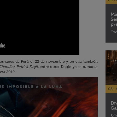
05 - 
Mi
Se
pr
Tod
los cines de Perú el 22 de noviembre y en ella también
Chandler, Patrick Fugit
, entre otros. Desde ya se rumorea
car 2019.
08 - 
Dr
Ga
Sal