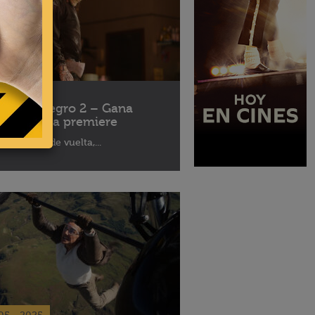
10 - 2025
léfono Negro 2 – Gana
ses para la premiere
aptor está de vuelta,...