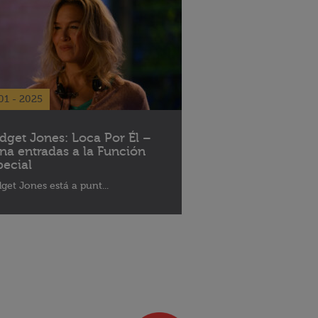
01 - 2025
idget Jones: Loca Por Él –
na entradas a la Función
pecial
dget Jones está a punt...