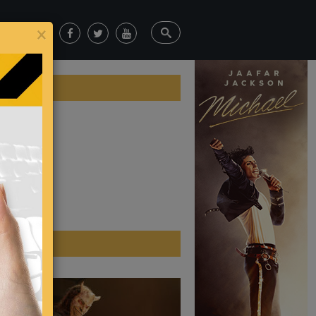
×
Luna
ticias