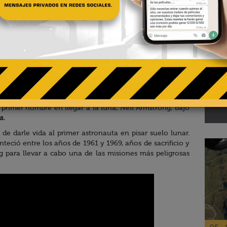
02 - 
Te
pa
Mejor Director por
La La Land
,
Damien Chazalle
, vuelve a
El R
 primer hombre en llegar a la luna, Neil Armstrong, bajo
a.
de darle vida al primer astronauta en pisar suelo lunar.
teció entre los años de 1961 y 1969, años de sacrificio y
 para llevar a cabo una de las misiones más peligrosas