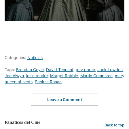
Categories:
Noticias
Tags:
Brendan Coyle
,
David Tennant
,
guy parce
,
Jack Lowden
,
Joe Alwyn
,
josie rourke
,
Margot Robbie
,
Martin Compston
,
mary
queen of scots
,
Saoirse Ronan
Leave a Comment
Fanaticos del Cine
Back to top