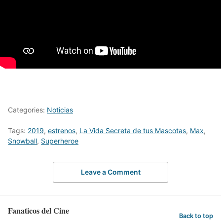
Categories:
Noticias
Tags:
2019
,
estrenos
,
La Vida Secreta de tus Mascotas
,
Max
,
Snowball
,
Superheroe
Leave a Comment
Fanaticos del Cine
Back to top