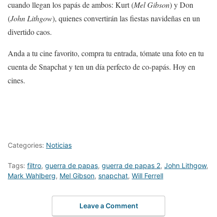
cuando llegan los papás de ambos: Kurt (
Mel Gibson
) y Don
(
John Lithgow
), quienes convertirán las fiestas navideñas en un
divertido caos.
Anda a tu cine favorito, compra tu entrada, tómate una foto en tu
cuenta de Snapchat y ten un día perfecto de co-papás. Hoy en
cines.
Categories:
Noticias
Tags:
filtro
,
guerra de papas
,
guerra de papas 2
,
John Lithgow
,
Mark Wahlberg
,
Mel Gibson
,
snapchat
,
Will Ferrell
Leave a Comment