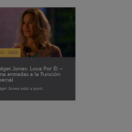
01 - 2025
idget Jones: Loca Por Él –
na entradas a la Función
pecial
dget Jones está a punt...