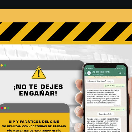
s
Películas
Noticias
Entrevistas
Contacto
encio: Día Uno – Participa
pecial
No