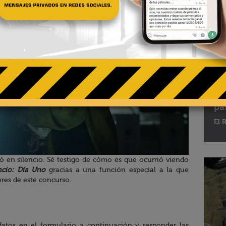
02 - 
Te
pa
El R
en silencio. Sé testigo de cómo es que ocurrió viendo
ncio: Día Uno
gracias a una función especial a la que
ores de este concurso.
 datos en el formulario a continuación y responder las