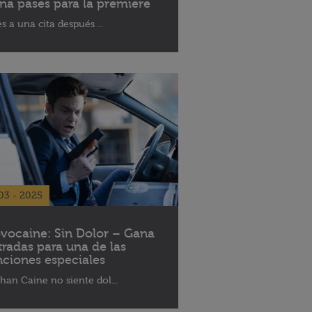
na pases para la premiere
es a una cita después ...
03 - 2025
vocaine: Sin Dolor – Gana
tradas para una de las
nciones especiales
han Caine no siente dol...