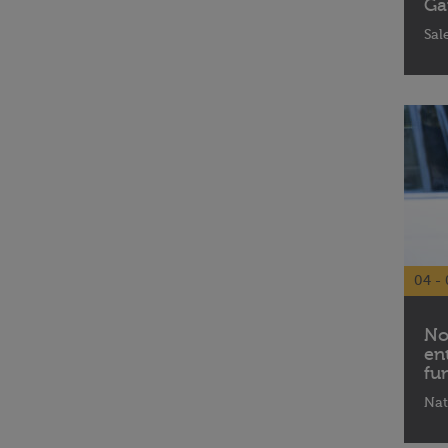
Ga
Sal
04 - 
No
en
fu
Nat