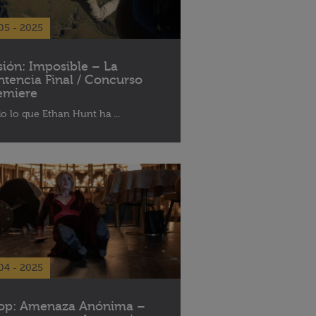
05 - 2025
sión: Imposible – La
ntencia Final / Concurso
emiere
o lo que Ethan Hunt ha ...
04 - 2025
op: Amenaza Anónima –