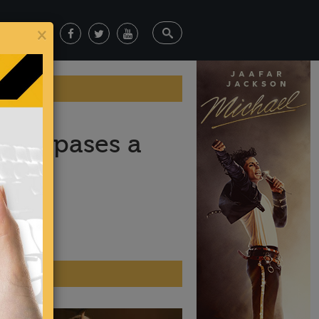
×
 por pases a
ticias