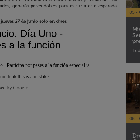
ados, ganarás pases dobles para asistir a esta esperada
05 - 
jueves 27 de junio solo en cines
.
Mi
Se
pr
Tod
08 - 
Dr