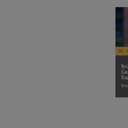
30 - 
Br
Ga
Es
Bri