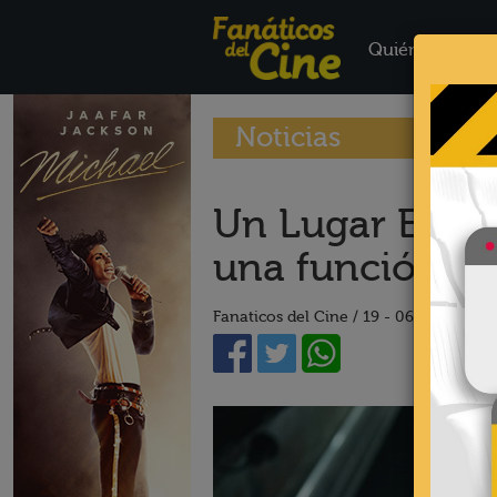
Quiénes Somo
Noticias
Un Lugar En Sil
una función es
Fanaticos del Cine /
19 - 06 - 24