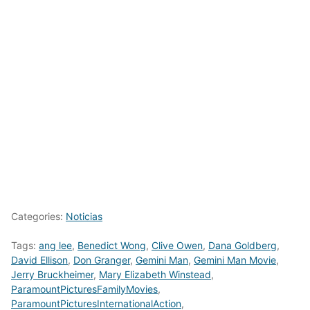
Categories:
Noticias
Tags:
ang lee
,
Benedict Wong
,
Clive Owen
,
Dana Goldberg
,
David Ellison
,
Don Granger
,
Gemini Man
,
Gemini Man Movie
,
Jerry Bruckheimer
,
Mary Elizabeth Winstead
,
ParamountPicturesFamilyMovies
,
ParamountPicturesInternationalAction
,