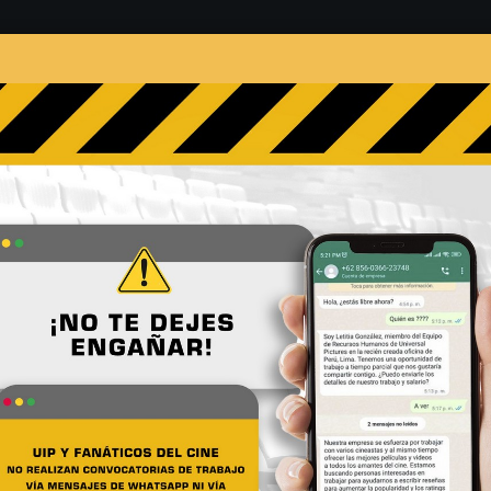
s
Películas
Noticias
Entrevistas
Contacto
line_Teaser_1Sht_Cross_