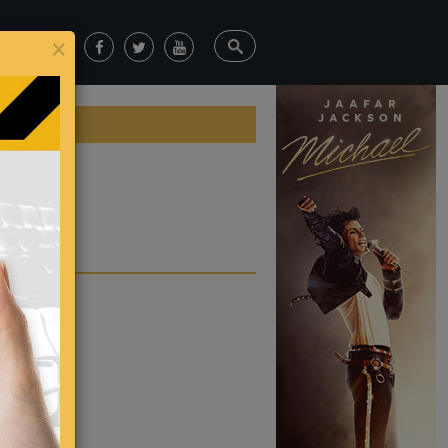
×
web