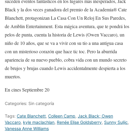
suceden eventos fantásticos en los lugares más inesperados, Jack
Black y la dos veces ganadora del premio de la Academia® Cate
Blanchett, protagonizan La Casa Con Un Reloj En Sus Paredes,
de Amblin Entertainment. Esta mágica aventura, que te pondrá los
pelos de punta, cuenta la historia de Lewis (Owen Vaccaro), un
niño de 10 años, que se va a vivir con su tío a una antigua casa
con un misterioso corazón que hace tic toc. Pero la aburrida
apariencia de su nuevo pueblo, cobra vida con un mundo secreto
de brujos y brujas cuando Lewis accidentalmente despierta a los
muertos.
En cines Septiembre 20
Categories: Sin categoría
Tags:
Cate Blanchett
,
Colleen Camp
,
Jack Black; Owen
Vaccaro
,
kyle maclachlan
,
Renée Elise Goldsberry
,
Sunny Suljic
,
Vanessa Anne Williams