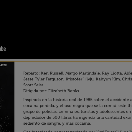
Reparto: Keri Russell, Margo Martindale, Ray Liotta, Ald
Jesse Tyler Ferguson, Kristofer Hivju, Kahyun Kim, Chri
Scott Seiss.
Dirigida por: Elizabeth Banks.
Inspirada en la historia real de 1985 sobre el accidente 
cocaína perdida, y el oso negro que se la comió, este thr
grupo de policías, criminales, turistas y adolescentes 
depredador de 500 libras ha ingerido una cantidad exor
sediento de sangre, y más cocaína.