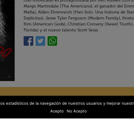
Oso intoxicado es protagonizada por Keri Russell (Los I
Margo Martindale (The Americans), el ganador del Emmy
Mafia), Alden Ehrenreich (Han Solo. Una historia de Star
Explícitas), Jesse Tyler Ferguson (Modern Family), Kris
Kim (American Gods), Christian Convery (Sweet Tooth),
Florida) y el nuevo talento Scott Seiss.
tos estadísticos de la navegación de nuestros usuarios y mejorar nuestr
Acepto
No Acepto