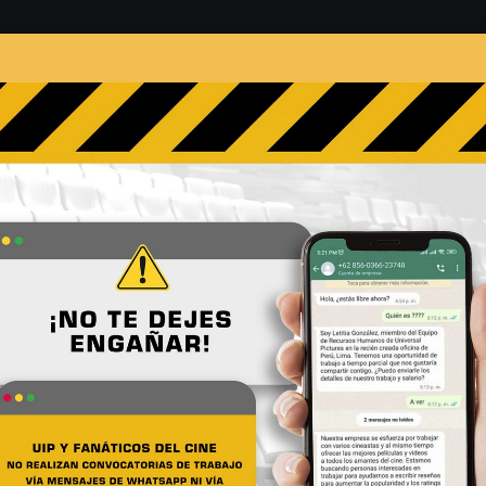
s
Películas
Noticias
Entrevistas
Contacto
cter_Poster_Ryu_web