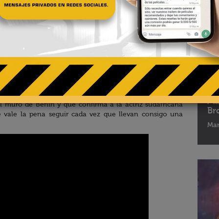
06 - 
Ch
ha
 cartelera con
Atómica
, cinta de acción y espionaje
Ma
l muro de Berlín y que confirma a la actriz sudafricana
Br
e vale la pena seguir cada vez que llevan consigo una
Mar