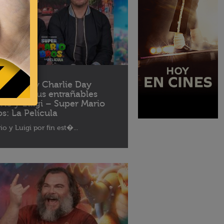
04 - 2023
ris Pratt y Charlie Day
blan de sus entrañables
rio y Luigi – Super Mario
os: La Película
io y Luigi por fin est�...