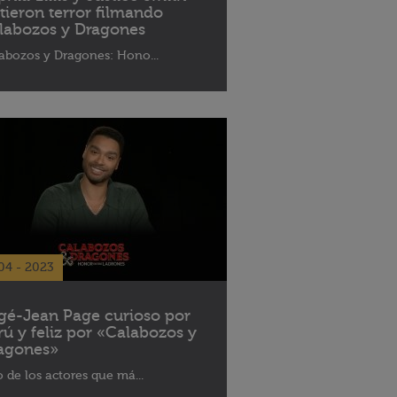
ntieron terror filmando
labozos y Dragones
abozos y Dragones: Hono...
04 - 2023
gé-Jean Page curioso por
rú y feliz por «Calabozos y
agones»
 de los actores que má...