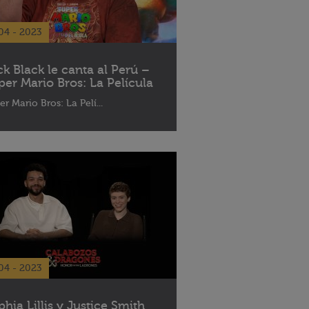
04 - 2023
ck Black le canta al Perú –
per Mario Bros: La Película
er Mario Bros: La Pelí...
04 - 2023
phia Lillis y Justice Smith