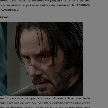
quedó para hacer la secuela –y prepara la tercera parte-,
ino y se animó a ponerse detrás de cámaras de
Atómica
,
:
Deadpool 2
.
eeves
heron para aceptar protagonizar Atómica fue que se le
ropias escenas de acción, por muy demandantes que estas