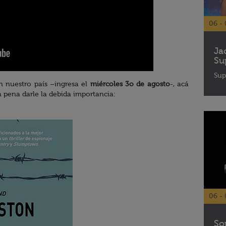
06 - 
Ja
Su
Sup
 nuestro país –ingresa el
miércoles 3o de agosto
-, acá
a pena darle la debida importancia:
06 - 
So