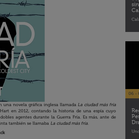
si
Ca
Cal
06 - 
n una novela gráfica inglesa llamada
La ciudad más fría
Re
art en 2012, contando la historia de una espía cuyo
Pe
e dobles agentes durante la Guerra Fría. Es más, ante de
Dr
 cinta también se llamaba
La ciudad más fría
.
Uno
ick