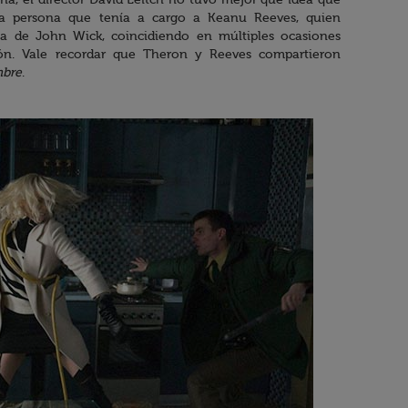
rla, el director David Leitch no tuvo mejor que idea que
a persona que tenía a cargo a Keanu Reeves, quien
la de John Wick, coincidiendo en múltiples ocasiones
ión. Vale recordar que Theron y Reeves compartieron
mbre
.