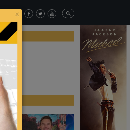
×
ica
ticias