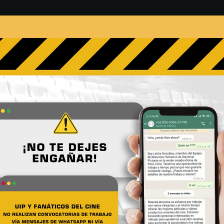
s
Películas
Noticias
Entrevistas
Contacto
e quizá no sabías de Atóm
No