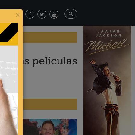
×
 estas películas
ticias