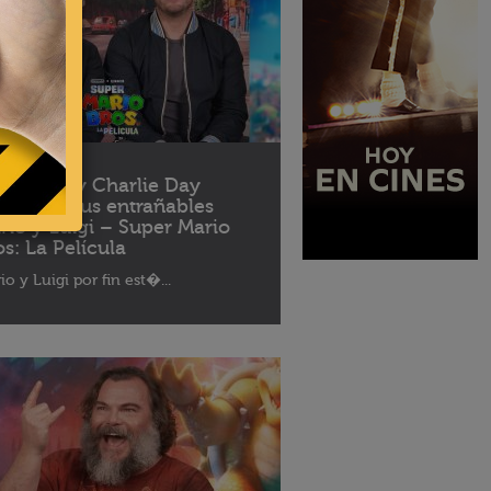
04 - 2023
ris Pratt y Charlie Day
blan de sus entrañables
rio y Luigi – Super Mario
os: La Película
io y Luigi por fin est�...