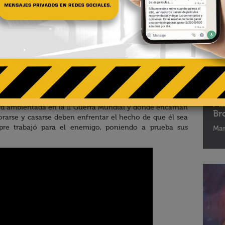
06 - 
Ch
ha
 genera empezando el 2017 es
Aliados
, la comentada cinta
Ma
ard ambientada en la II Guerra Mundial y donde encarnan
Br
orarse y casarse deben enfrentar el hecho de que él sea
mpre trabajó para el enemigo, poniendo a prueba sus
Mar