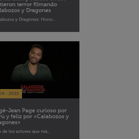
ntieron terror filmando
labozos y Dragones
abozos y Dragones: Hono...
04 - 2023
gé-Jean Page curioso por
rú y feliz por «Calabozos y
agones»
 de los actores que má...