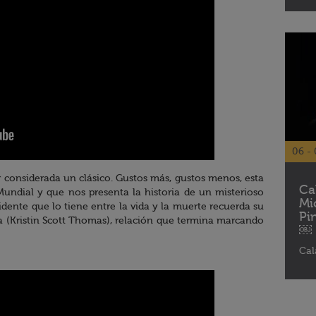
06 - 
r considerada un clásico. Gustos más, gustos menos, esta
Ca
 Mundial y que nos presenta la historia de un misterioso
Mi
dente que lo tiene entre la vida y la muerte recuerda su
Pi
 (Kristin Scott Thomas), relación que termina marcando
￼
Cal