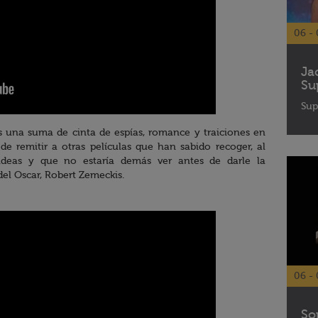
06 - 
Ja
Su
Sup
 una suma de cinta de espías, romance y traiciones en
de remitir a otras películas que han sabido recoger, al
ideas y que no estaría demás ver antes de darle la
el Oscar, Robert Zemeckis.
06 - 
So