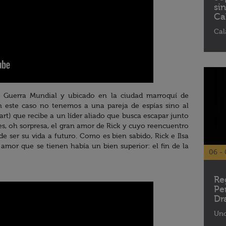
si
Ca
Cal
II Guerra Mundial y ubicado en la ciudad marroquí de
n este caso no tenemos a una pareja de espías sino al
t) que recibe a un líder aliado que busca escapar junto
 es, oh sorpresa, el gran amor de Rick y cuyo reencuentro
de ser su vida a futuro. Como es bien sabido, Rick e Ilsa
amor que se tienen había un bien superior: el fin de la
06 - 
Re
Pe
Dr
Uno