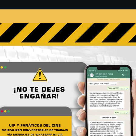
s
Películas
Noticias
Entrevistas
Contacto
Aliados antes debes repasar
No