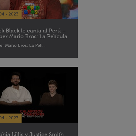
04 - 2023
ck Black le canta al Perú –
per Mario Bros: La Película
er Mario Bros: La Pelí...
04 - 2023
phia Lillis y Justice Smith