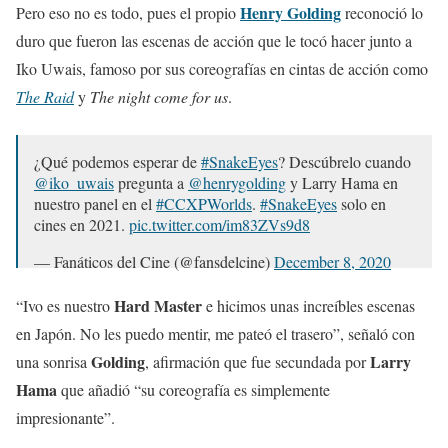
Henry Golding
Pero eso no es todo, pues el propio
reconoció lo
duro que fueron las escenas de acción que le tocó hacer junto a
Iko Uwais, famoso por sus coreografías en cintas de acción como
The Raid
y
The night come for us
.
¿Qué podemos esperar de
#SnakeEyes
? Descúbrelo cuando
@iko_uwais
pregunta a
@henrygolding
y Larry Hama en
nuestro panel en el
#CCXPWorlds
.
#SnakeEyes
solo en
cines en 2021.
pic.twitter.com/im83ZVs9d8
— Fanáticos del Cine (@fansdelcine)
December 8, 2020
Hard Master
“Ivo es nuestro
e hicimos unas increíbles escenas
en Japón. No les puedo mentir, me pateó el trasero”, señaló con
Golding
Larry
una sonrisa
, afirmación que fue secundada por
Hama
que añadió “su coreografía es simplemente
impresionante”.