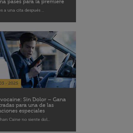
na pases para la premiere
es a una cita después ...
03 - 2025
vocaine: Sin Dolor – Gana
tradas para una de las
nciones especiales
han Caine no siente dol...