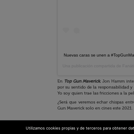
Nuevas caras se unen a #TopGunMav
Una publicación compartida de
Fanát
En
Top Gun Maverick
, Jon Hamm inter
por su sentido de la responsabilidad y
Yo soy quien trae las fricciones a la pel
¿Será que veremos echar chispas ent
Gun Maverick solo en cines este 2021.
Utilizamos cookies propias y de terceros para obtener da