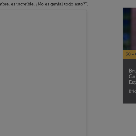
re, es increíble. ¿No es genial todo esto?’”.
30 - 
Br
Ga
Es
Bri