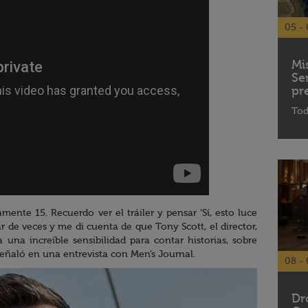
05 - 
Mi
Se
pr
Tod
nte 15. Recuerdo ver el tráiler y pensar ‘Sí, esto luce
ar de veces y me di cuenta de que Tony Scott, el director,
 una increíble sensibilidad para contar historias, sobre
señaló en una entrevista con Men’s Journal.
08 - 
Dr