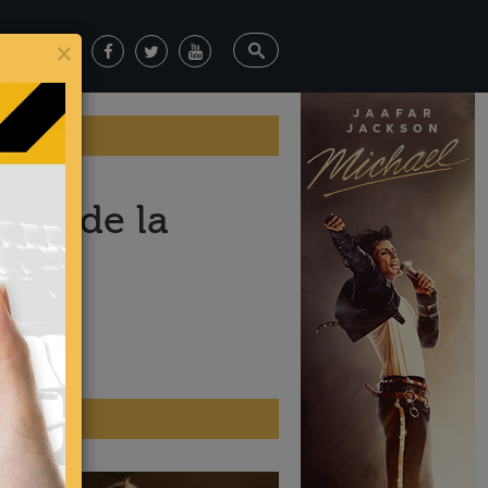
×
lla de la
ticias