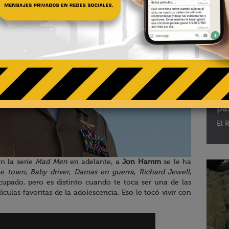
02 - 
Te
pa
El R
n la serie
Mad Men
en adelante, a
Jon Hamm
se le ha
e town
,
Baby driver
,
Damas en guerra
,
Richard Jewell
,
cupado, pero es distinto cuando te toca ser una de las
ículas favoritas de la adolescencia. Eso le tocó vivir con