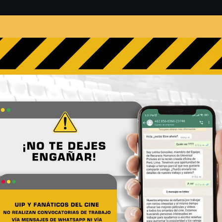
s
Películas
Noticias
Entrevistas
Contacto
anático de Top Gun a estre
No