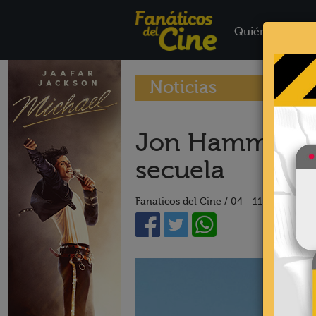
Quiénes Somo
Noticias
Jon Hamm, de f
secuela
Fanaticos del Cine /
04 - 11 - 20