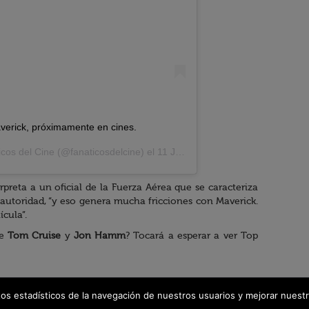
erick, próximamente en cines.
icos del Cine
(@fanaticosdelcine) el
11 Jul, 2020 a las 10:45 PDT
preta a un oficial de la Fuerza Aérea que se caracteriza
 autoridad, “y eso genera mucha fricciones con Maverick.
ícula”.
re
Tom Cruise
y
Jon Hamm
? Tocará a esperar a ver Top
tos estadísticos de la navegación de nuestros usuarios y mejorar nuestr
© 2026 Fanáticos del Cine - Todos los derechos reservados
Política de protección de datos