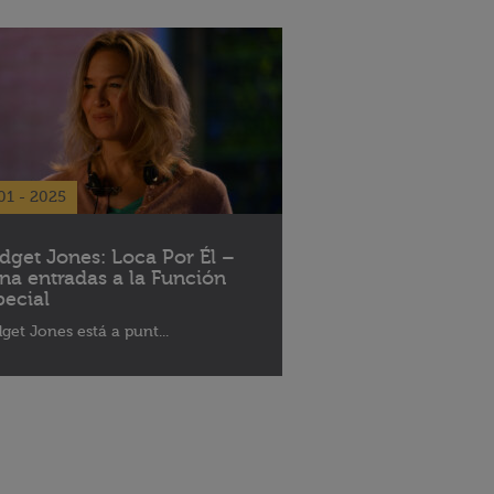
01 - 2025
idget Jones: Loca Por Él –
na entradas a la Función
pecial
dget Jones está a punt...