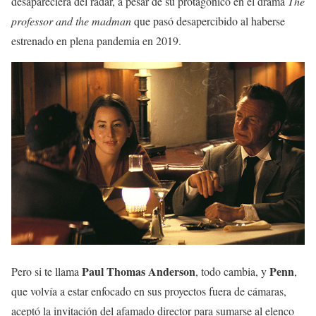
desapareciera del radar, a pesar de su protagónico en el drama
The
professor and the madman
que pasó desapercibido al haberse
estrenado en plena pandemia en 2019.
Paul Thomas Anderson
Penn
Pero si te llama
, todo cambia, y
,
que volvía a estar enfocado en sus proyectos fuera de cámaras,
aceptó la invitación del afamado director para sumarse al elenco