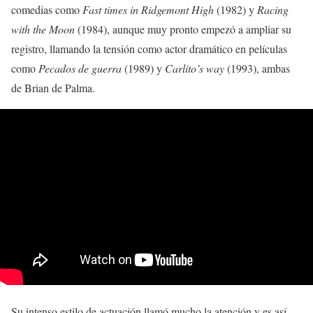
comedias como
Fast times in Ridgemont High
(1982) y
Racing
with the Moon
(1984), aunque muy pronto empezó a ampliar su
registro, llamando la tensión como actor dramático en películas
como
Pecados de guerra
(1989) y
Carlito’s way
(1993), ambas
de Brian de Palma.
Su intenso estilo de actuación llamó mucho la atención y es así