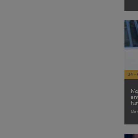
04 - 
No
en
fu
Nat