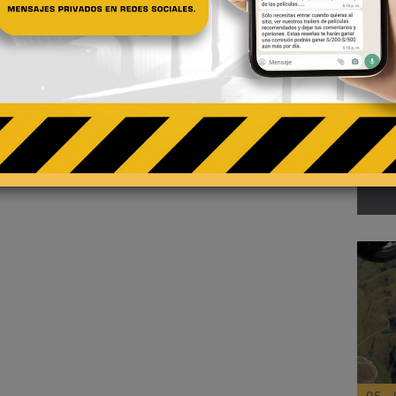
02 - 
Te
pa
El R