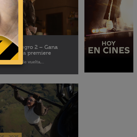
10 - 2025
léfono Negro 2 – Gana
ses para la premiere
aptor está de vuelta,...