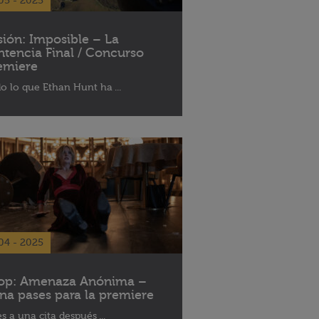
05 - 2025
sión: Imposible – La
ntencia Final / Concurso
emiere
o lo que Ethan Hunt ha ...
04 - 2025
op: Amenaza Anónima –
na pases para la premiere
es a una cita después ...