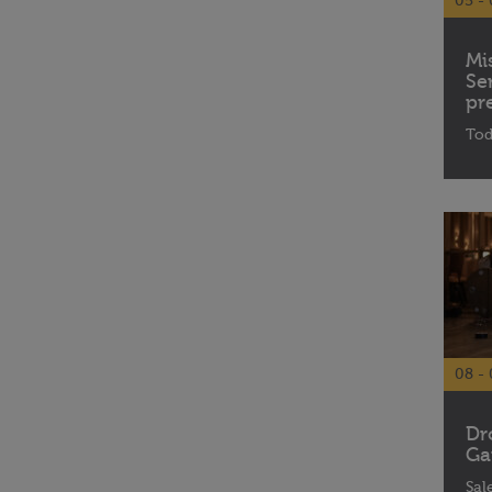
05 - 
Mi
Se
pr
Tod
08 - 
Dr
Ga
Sal