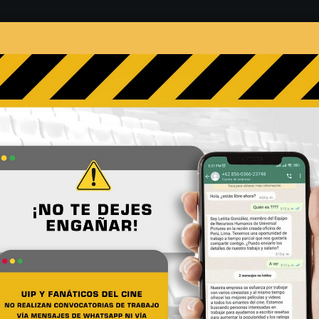
s
Películas
Noticias
Entrevistas
Contacto
icos del cine: Lady Bird
No