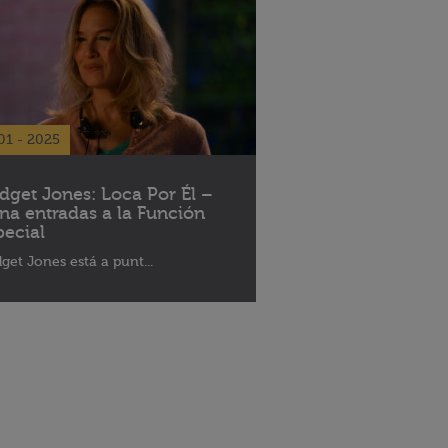
01 - 2025
idget Jones: Loca Por Él –
na entradas a la Función
pecial
dget Jones está a punt...