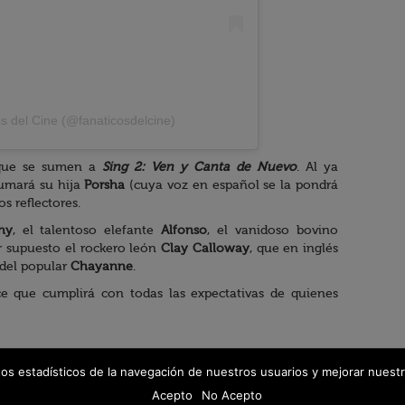
os del Cine (@fanaticosdelcine)
 que se sumen a
Sing 2: Ven y Canta de Nuevo
. Al ya
sumará su hija
Porsha
(cuya voz en español se la pondrá
os reflectores.
hy
, el talentoso elefante
Alfonso
, el vanidoso bovino
or supuesto el rockero león
Clay Calloway
, que en inglés
 del popular
Chayanne
.
e que cumplirá con todas las expectativas de quienes
tos estadísticos de la navegación de nuestros usuarios y mejorar nuestr
© 2026 Fanáticos del Cine - Todos los derechos reservados
Política de protección de datos
Acepto
No Acepto