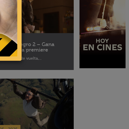
10 - 2025
léfono Negro 2 – Gana
ses para la premiere
aptor está de vuelta,...