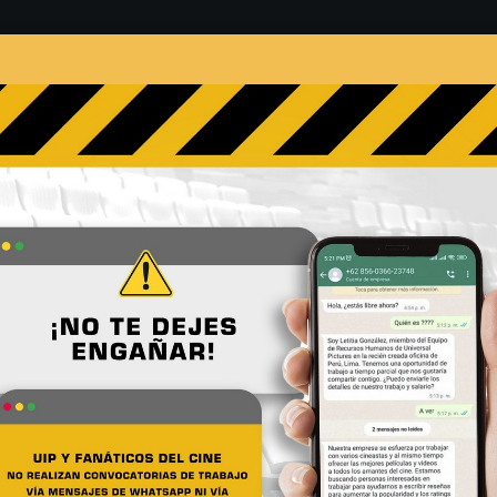
s
Películas
Noticias
Entrevistas
Contacto
Canta de Nuevo: ¿Qué pod
No