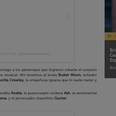
30 - 
Br
os del Cine (@fanaticosdelcine)
Ga
Es
Bri
onsigo a los personajes que lograron robarse el corazón
ura musical. Ahí tenemos al koala
Buster Moon
, soñador
orita Crawley
, la empeñosa iguana que lo suele meter y
cerdita
Rosita
, la puercoespín rockera
Ash
, el sentimental
ena
, y el provocador chanchito
Gunter
.