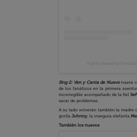
A post shared by Fanátic
Sing 2: Ven y Canta de Nuevo
traerá c
de los fanáticos en la primera avent
incorregible acompañado de la fiel
Señ
sacar de problemas.
A su lado volverán también la madre 
gorila
Johnny
, la insegura elefanta
Me
También los nuevos