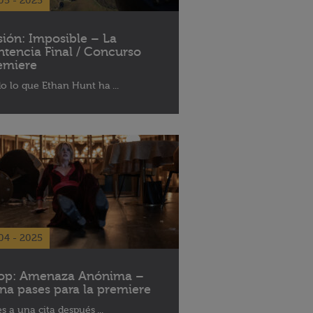
05 - 2025
sión: Imposible – La
ntencia Final / Concurso
emiere
o lo que Ethan Hunt ha ...
04 - 2025
op: Amenaza Anónima –
na pases para la premiere
es a una cita después ...