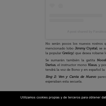
A post shared by Fanátic
No serán pocos los nuevos rostros
mencionado lobo
Jimmy Crystal
, se 
la popular
Greiicy
) que desea robarse l
Se sumarán también la gatita
Noos
Darius
, el instructor mono
Klaus
, y p
tendrá la voz de Bono y en español la
Sing 2: Ven y Canta de Nuevo
parec
esperaban esta secuela.
Utilizamos cookies propias y de terceros para obtener da