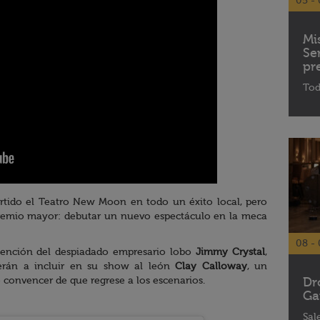
05 - 
Mi
Se
pr
Tod
rtido el Teatro New Moon en todo un éxito local, pero
premio mayor: debutar un nuevo espectáculo en la meca
08 - 
 atención del despiadado empresario lobo
Jimmy Crystal
,
rán a incluir en su show al león
Clay Calloway
, un
Dr
e convencer de que regrese a los escenarios.
Ga
Sal