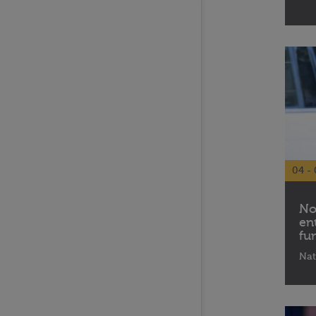
04 - 
No
en
fu
Nat