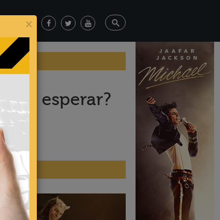
×
emos esperar?
ticias