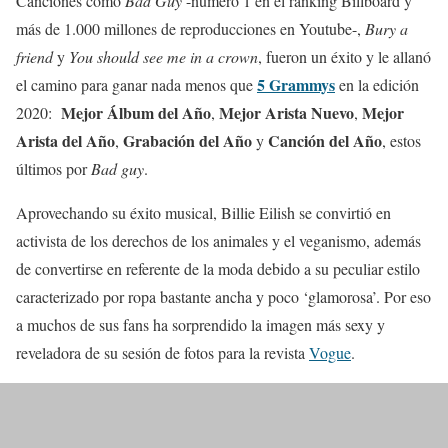
Canciones como
Bad Guy
-número 1 en el ranking Billboard y
más de 1.000 millones de reproducciones en Youtube-,
Bury a
friend
y
You should see me in a crown
, fueron un éxito y le allanó
5 Grammys
el camino para ganar nada menos que
en la edición
Mejor Álbum del Año
Mejor Arista Nuevo
Mejor
2020:
,
,
Arista del Año
Grabación del Año
Canción del Año
,
y
, estos
últimos por
Bad guy
.
Aprovechando su éxito musical, Billie Eilish se convirtió en
activista de los derechos de los animales y el veganismo, además
de convertirse en referente de la moda debido a su peculiar estilo
caracterizado por ropa bastante ancha y poco ‘glamorosa’. Por eso
a muchos de sus fans ha sorprendido la imagen más sexy y
reveladora de su sesión de fotos para la revista
Vogue
.