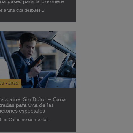
na pases para la premiere
es a una cita después ...
03 - 2025
vocaine: Sin Dolor – Gana
tradas para una de las
nciones especiales
han Caine no siente dol...