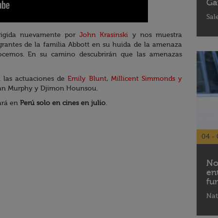
Ga
Sal
irigida nuevamente por
John Krasinski
y nos muestra
grantes de la familia Abbott en su huida de la amenaza
ocemos. En su camino descubrirán que las amenazas
 las actuaciones de
Emily Blunt
,
Millicent Simmonds y
lian Murphy y Djimon Hounsou.
ará en
Perú solo en cines en julio
.
04 - 
No
en
fu
Nat