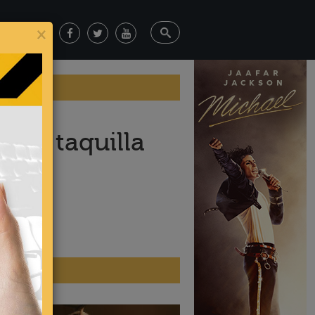
×
d de taquilla
ticias