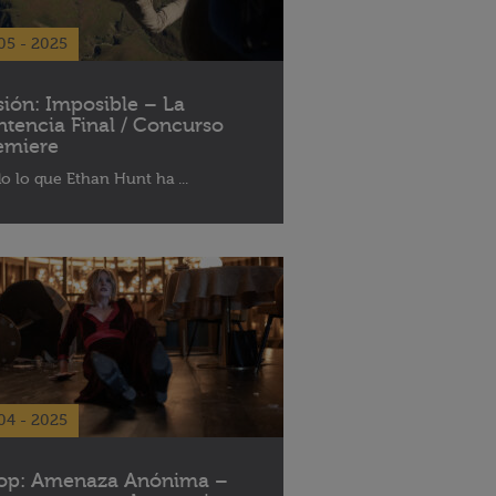
05 - 2025
sión: Imposible – La
ntencia Final / Concurso
emiere
o lo que Ethan Hunt ha ...
04 - 2025
op: Amenaza Anónima –