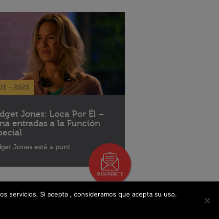
01 - 2025
idget Jones: Loca Por Él –
na entradas a la Función
pecial
dget Jones está a punt...
os servicios. Si acepta , consideramos que acepta su uso.
Libro De Reclamaciones