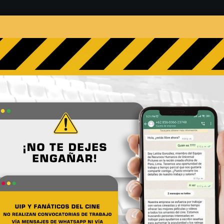
s
Películas
Noticias
Entrevistas
Contacto
encio Parte II rompe récor
 los cines
No