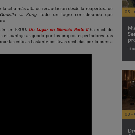
er la cifra más alta de recaudación desde la reapertura de
05 - 
Godzilla vs Kong
, todo un logro considerando que
oro.
Mi
bién en EEUU,
Un Lugar en Silencio Parte II
ha recibido
Se
s el puntaje asignado por los propios espectadores tras
pr
nar las críticas bastante positivas recibidas por la prensa
Tod
08 - 
Dr